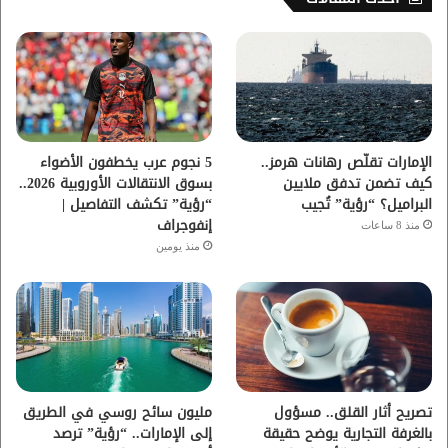
ب
ت
ي
ت
و
ر
و
ق
ك
ب
ر
ا
الإمارات تقلّص رهانات هرمز..
5 نجوم عرب يخطفون الأضواء
كيف تضمن تدفق ملايين
بسوق الانتقالات الأوروبية 2026..
م
البراميل؟ “رؤية” تُجيب
“رؤية” تكشف التفاصيل |
إنفوجراف
منذ 8 ساعات
منذ يومين
تصريح أثار القلق.. مسؤول
مليون سائح روسي في الطريق
بالغرفة التجارية يوضح حقيقة
إلى الإمارات.. “رؤية” ترصد