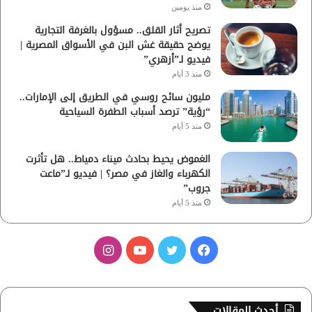
منذ يومين
تصريح أثار القلق.. مسؤول بالغرفة التجارية
يوضح حقيقة غش البن في الأسواق المصرية |
فيديو لـ”أزهري”
منذ 3 أيام
مليون سائح روسي في الطريق إلى الإمارات..
“رؤية” ترصد أسباب الطفرة السياحية
منذ 5 أيام
الغموض يحيط بحادث ميناء دمياط.. هل تأثرت
الكهرباء والغاز في مصر؟ | فيديو لـ”ماعت
جروب”
منذ 5 أيام
ف
ت
ي
ا
ي
و
و
ن
س
ي
ت
س
أحدث المقالات