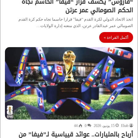
“فاروس” يكشف قرار “فيفا” الحاسم تجاه
الحكم الصومالي عمر عرتن
اتخذ الاتحاد الدولي لكرة القدم “فيفا” قرارا حاسما تجاه حكم كرة القدم
الصومالي عمر عبدالقادر عرتن، الذي منعته إدارة الولايات…
أكمل القراءة »
Ehab
15 يونيو، 2026
0
44
أرباح بالمليارات.. عوائد قيياسية لـ”فيفا” من