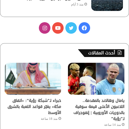
منذ 3 أيام
ف
ت
ي
ا
ي
و
و
ن
س
ي
ت
س
أحدث المقالات
ب
ت
ي
ت
و
ر
و
ق
ك
ب
ر
ا
يامال وهالاند بالمقدمة..
خبراء لـ”شبكة رؤية”: «اتفاق
اللاعبون الأعلى قيمة سوقية
مكة» يغيّر قواعد اللعبة بالشرق
م
بالدوريات الأوروبية | إنفوجراف
الأوسط
لـ”رؤية”
منذ 18 ساعة
منذ 14 ساعة