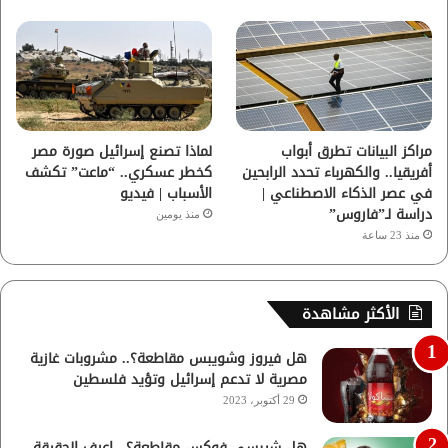
مراكز البيانات تطرق أبواب
لماذا تصنع إسرائيل صورة مصر
أفريقيا.. والكهرباء تحدد الرابحين
كخطر عسكري.. “ماعت” تكشف
في عصر الذكاء الاصطناعي |
الأسباب | فيديو
دراسة لـ”فاروس”
منذ يومين
منذ 23 ساعة
الأكثر مشاهدة
هل فيروز وشويبس مقاطعة؟.. مشروبات غازية
مصرية لا تدعم إسرائيل وتؤيد فلسطين
29 أكتوبر، 2023
هل شيبسي فوكس مقاطعة؟.. اعرف الحقيقة