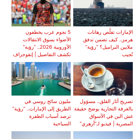
الإمارات تقلّص رهانات
5 نجوم عرب يخطفون
هرمز.. كيف تضمن تدفق
الأضواء بسوق الانتقالات
ملايين البراميل؟ “رؤية”
الأوروبية 2026.. “رؤية”
تُجيب
تكشف التفاصيل | إنفوجراف
تصريح أثار القلق.. مسؤول
مليون سائح روسي في
بالغرفة التجارية يوضح حقيقة
الطريق إلى الإمارات.. “رؤية”
غش البن في الأسواق
ترصد أسباب الطفرة
المصرية | فيديو لـ”أزهري”
السياحية