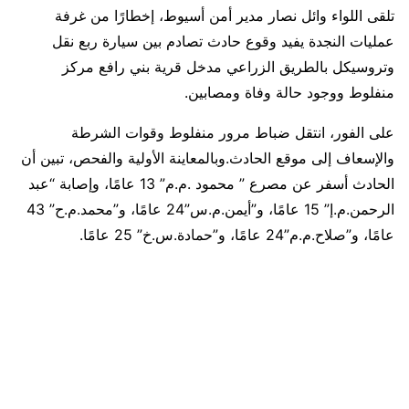
تلقى اللواء وائل نصار مدير أمن أسيوط، إخطارًا من غرفة
عمليات النجدة يفيد وقوع حادث تصادم بين سيارة ربع نقل
وتروسيكل بالطريق الزراعي مدخل قرية بني رافع مركز
منفلوط ووجود حالة وفاة ومصابين.
على الفور، انتقل ضباط مرور منفلوط وقوات الشرطة
والإسعاف إلى موقع الحادث.وبالمعاينة الأولية والفحص، تبين أن
الحادث أسفر عن مصرع ” محمود .م.م” 13 عامًا، وإصابة “عبد
الرحمن.م.إ” 15 عامًا، و”أيمن.م.س”24 عامًا، و”محمد.م.ح” 43
عامًا، و”صلاح.م.م”24 عامًا، و”حمادة.س.خ” 25 عامًا.