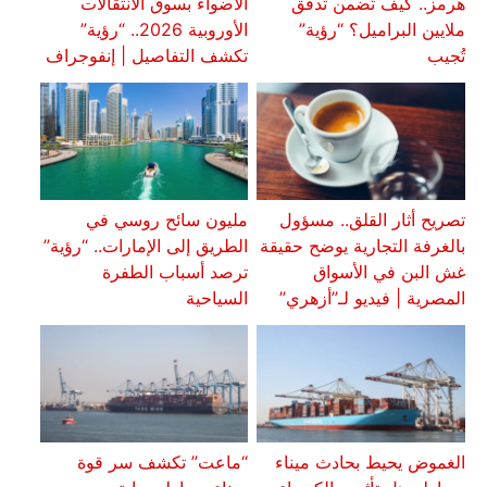
هرمز.. كيف تضمن تدفق
الأضواء بسوق الانتقالات
ملايين البراميل؟ “رؤية”
الأوروبية 2026.. “رؤية”
تُجيب
تكشف التفاصيل | إنفوجراف
تصريح أثار القلق.. مسؤول
مليون سائح روسي في
بالغرفة التجارية يوضح حقيقة
الطريق إلى الإمارات.. “رؤية”
غش البن في الأسواق
ترصد أسباب الطفرة
المصرية | فيديو لـ”أزهري”
السياحية
الغموض يحيط بحادث ميناء
“ماعت” تكشف سر قوة