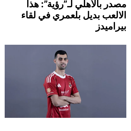
مصدر بالأهلي لـ”رؤية”: هذا
الالعب بديل بلعمري في لقاء
بيراميدز