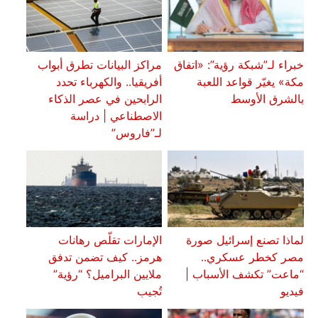
خبراء لـ”شبكة رؤية”: «اتفاق
مراكز البيانات تطرق أبواب
مكة» يغيّر قواعد اللعبة
أفريقيا.. والكهرباء تحدد
بالشرق الأوسط
الرابحين في عصر الذكاء
الاصطناعي | دراسة
لـ”فاروس”
لماذا تصنع إسرائيل صورة
الإمارات تقلّص رهانات
مصر كخطر عسكري..
هرمز.. كيف تضمن تدفق
“ماعت” تكشف الأسباب |
ملايين البراميل؟ “رؤية”
فيديو
تُجيب