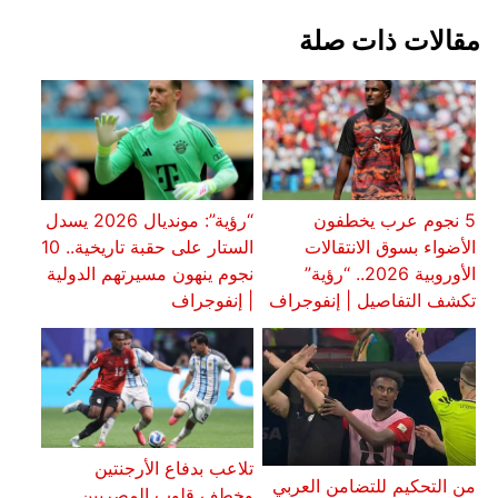
مقالات ذات صلة
5 نجوم عرب يخطفون
“رؤية”: مونديال 2026 يسدل
الأضواء بسوق الانتقالات
الستار على حقبة تاريخية.. 10
الأوروبية 2026.. “رؤية”
نجوم ينهون مسيرتهم الدولية
تكشف التفاصيل | إنفوجراف
| إنفوجراف
تلاعب بدفاع الأرجنتين
من التحكيم للتضامن العربي
وخطف قلوب المصريين..