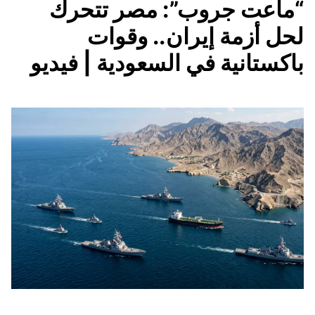
“ماعت جروب”: مصر تتحرك
لحل أزمة إيران.. وقوات
باكستانية في السعودية | فيديو