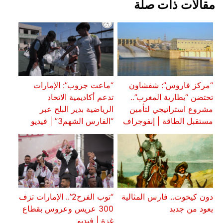
مقالات ذات صلة
“مركز فاروس”: شفشاون
“ماعت جروب”: الإمارات
تحتضن “بطارية المغرب”..
تدعم أكاديمية الاتحاد
مشروع استراتيجي لتأمين
الرياضية بدير البلح عبر
مستقبل الطاقة | إنفوجراف
“الفارس الشهم3” | فيديو
دون كيخوت.. فارس المثالية
“توب الفرح2”.. الإمارات تزف
يعود من جديد
300 عريس وعروس بقطاع
غزة | فيديو