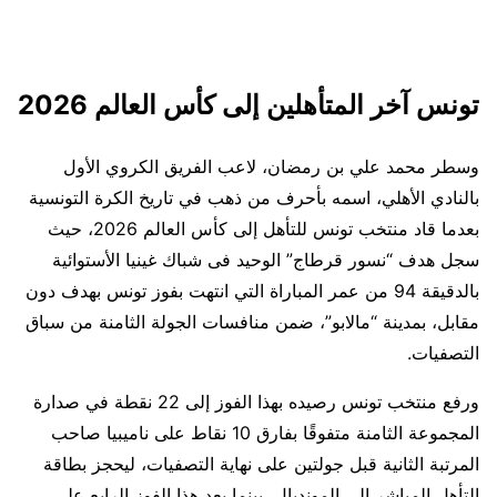
تونس آخر المتأهلين إلى كأس العالم 2026
وسطر محمد علي بن رمضان، لاعب الفريق الكروي الأول
بالنادي الأهلي، اسمه بأحرف من ذهب في تاريخ الكرة التونسية
بعدما قاد منتخب تونس للتأهل إلى كأس العالم 2026، حيث
سجل هدف “نسور قرطاج” الوحيد فى شباك غينيا الأستوائية
بالدقيقة 94 من عمر المباراة التي انتهت بفوز تونس بهدف دون
مقابل، بمدينة “مالابو”، ضمن منافسات الجولة الثامنة من سباق
التصفيات.
ورفع منتخب تونس رصيده بهذا الفوز إلى 22 نقطة في صدارة
المجموعة الثامنة متفوقًا بفارق 10 نقاط على ناميبيا صاحب
المرتبة الثانية قبل جولتين على نهاية التصفيات، ليحجز بطاقة
التأهل المباشر إلى المونديال، بينما يعد هذا الفوز الرابع على