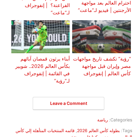
احترام العالم بعد مواجهة
الفراعنة؟ | إنفوجراف
الأرجنتين | فيديو لـ”ماعت”
لـ”ماعت”
“رؤية” تكشف تاريخ مواجهات
أبناء يرثون قمصان آبائهم
مصر وإيران قبل مواجهة
بكأس العالم 2026.. شوبير
كأس العالم | إنفوجراف
في القائمة | إنفوجراف
لـ”رؤية”
Leave a Comment
Categories:
رياضة
Tags:
بطوله كأس العالم 2026
,
قائمه المنتخبات المتأهلة إلي كأس
العالم
,
مصر ضد بوركينا فاسو
,
منتخب مصر