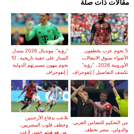
مقالات ذات صلة
5 نجوم عرب يخطفون
“رؤية”: مونديال 2026 يسدل
الأضواء بسوق الانتقالات
الستار على حقبة تاريخية.. 10
الأوروبية 2026.. “رؤية”
نجوم ينهون مسيرتهم الدولية
تكشف التفاصيل | إنفوجراف
| إنفوجراف
تلاعب بدفاع الأرجنتين
من التحكيم للتضامن العربي
وخطف قلوب المصريين..
والدولي.. مصر تخطف
من هو هيثم حسن لاعب