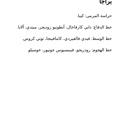
براجا
حراسة المرمى: كيبا.
خط الدفاع: داني كارفاخال، أنطونيو روديجر، ميندي، ألابا.
خط الوسط: فيدي فالفيردي، كامافينجا، توني كروس.
خط الهجوم: رودريجو، فينيسيوس جونيور، خوسيلو