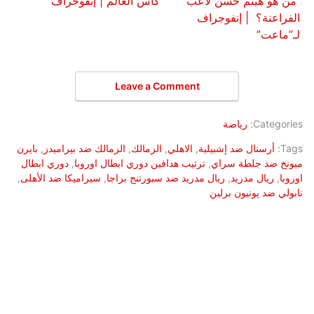
من هو هيثم حسن لاعب
كأس العالم | إنفوجراف
الفراعنة؟ | إنفوجراف
لـ”ماعت”
Leave a Comment
Categories:
رياضة
Tags:
أرسنال ضد إشبيلية
,
الاهلي
,
الزمالك
,
الزمالك ضد بيراميدز
,
بايرن
ميونخ ضد جلطة سراي
,
ترتيب هدافين دوري ابطال اوروبا
,
دوري ابطال
اوروبا
,
ريال مدريد
,
ريال مدريد ضد سبورتنج براجا
,
سيراميكا ضد الأهلى
,
نابولي ضد يونيون برلين