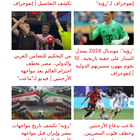
إنفوجراف لـ”رؤية”
تكشف التفاصيل | إنفوجراف
“رؤية”: مونديال 2026 يسدل
من التحكيم للتضامن العربي
الستار على حقبة تاريخية.. 10
والدولي.. مصر تخطف
نجوم ينهون مسيرتهم الدولية
احترام العالم بعد مواجهة
| إنفوجراف
الأرجنتين | فيديو لـ”ماعت”
تلاعب بدفاع الأرجنتين
“رؤية” تكشف تاريخ مواجهات
وخطف قلوب المصريين..
مصر وإيران قبل مواجهة