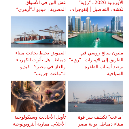
الأوروبية 2026.. “رؤية”
غش البن في الأسواق
تكشف التفاصيل | إنفوجراف
المصرية | فيديو لـ”أزهري”
مليون سائح روسي في
الغموض يحيط بحادث ميناء
الطريق إلى الإمارات.. “رؤية”
دمياط.. هل تأثرت الكهرباء
ترصد أسباب الطفرة
والغاز في مصر؟ | فيديو
السياحية
لـ”ماعت جروب”
“ماعت” تكشف سر قوة
تأويل الأحاديث وسيكولوجية
ميناء دمياط.. بوابة مصر
الأحلام.. مقاربة أنثروبولوجية