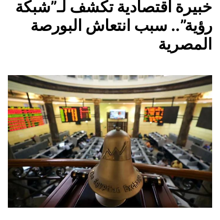
خبيرة اقتصادية تكشف لـ”شبكة
رؤية”.. سبب انتعاش البورصة
المصرية