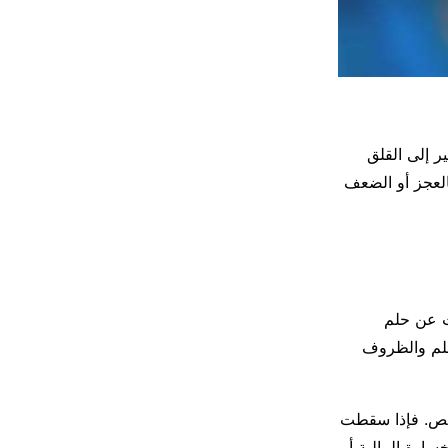
ر إلى القلق
لعجز أو الضعف
دث عن حلم
حلم والظروف
شخص. فإذا سقطت
ارة المالية أو