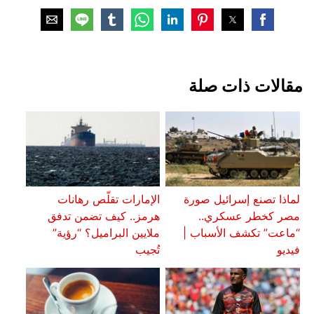
مقالات ذات صلة
لماذا تصنع إسرائيل صورة
الإمارات تقلّص رهانات
مصر كخطر عسكري..
هرمز.. كيف تضمن تدفق
“ماعت” تكشف الأسباب |
ملايين البراميل؟ “رؤية”
فيديو
تُجيب