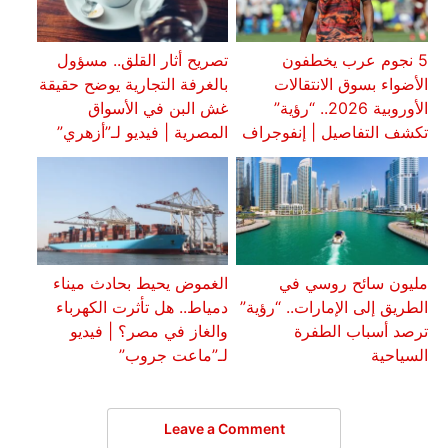
5 نجوم عرب يخطفون
تصريح أثار القلق.. مسؤول
الأضواء بسوق الانتقالات
بالغرفة التجارية يوضح حقيقة
الأوروبية 2026.. “رؤية”
غش البن في الأسواق
تكشف التفاصيل | إنفوجراف
المصرية | فيديو لـ”أزهري”
مليون سائح روسي في
الغموض يحيط بحادث ميناء
الطريق إلى الإمارات.. “رؤية”
دمياط.. هل تأثرت الكهرباء
ترصد أسباب الطفرة
والغاز في مصر؟ | فيديو
السياحية
لـ”ماعت جروب”
Leave a Comment