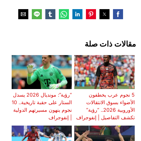
مقالات ذات صلة
5 نجوم عرب يخطفون
“رؤية”: مونديال 2026 يسدل
الأضواء بسوق الانتقالات
الستار على حقبة تاريخية.. 10
الأوروبية 2026.. “رؤية”
نجوم ينهون مسيرتهم الدولية
تكشف التفاصيل | إنفوجراف
| إنفوجراف