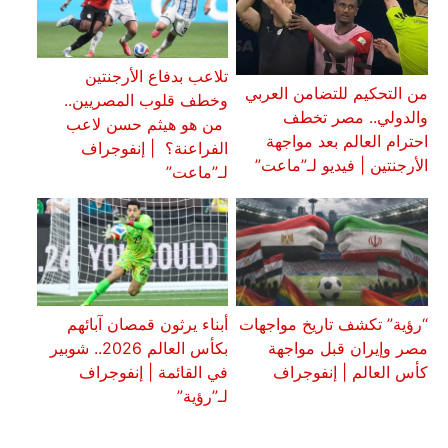
تلاعب بدفاع الأرجنتين
من التحكيم للتضامن العربي
وخطف قلوب المصريين..
والدولي.. مصر تخطف
من هو هيثم حسن لاعب
احترام العالم بعد مواجهة
الفراعنة؟ | إنفوجراف
الأرجنتين | فيديو لـ”ماعت”
لـ”ماعت”
“رؤية” تكشف تاريخ مواجهات
أبناء يرثون قمصان آبائهم
مصر وإيران قبل مواجهة
بكأس العالم 2026.. شوبير
كأس العالم | إنفوجراف
في القائمة | إنفوجراف
لـ”رؤية”