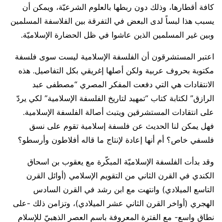
كافة أقطارها، وذلك دون ربطها بالعلوم الشرعيّة، ويمكن أن
يسبب هذا لبساً لدى البعض في التفرقة بين الفلاسفة المسلمين
وبين غير المسلمين الذين عاشوا في ظل الحضارة الإسلاميّة.
اعتبر المستشرقون أن الفلسفة الإسلامية ليست سوى فلسفة
مكتوبة بحروف عربية ولكن أصلها إغريقي بكل التفاصيل. هذه
الانتقادات هي التي دفعت المفكر المصري “مصطفى عبد
الرازق” لكتابة كتاب “تمهيد لتاريخ الفلسفة الإسلامية” لكي يردّ
على انتقادات المستشرقين ويتبث أصالة الفلسفة الإسلامية.
فهل يمكن لنا الحديث عن فلسفة إسلامية تقوم على نسق
فلسفي خاص؟ أم أنها إعادة لإنتاج ما قاله أفلاطون وأرسطو؟
وقد بدأت الفلسفة الإسلاميّة المبكّرة مع يعقوب بن اسحاق
الكندي في القرن الثاني من التقويم الإسلامي (أوائل القرن
التاسع الميلادي) وانتهت مع ابن رشد في القرن السادس
الهجري (أواخر القرن الثاني عشر الميلادي)، وتزامن ذلك -على
نطاق واسع- مع الفترة المعروفة باسم العصر الذهبيّ للإسلام