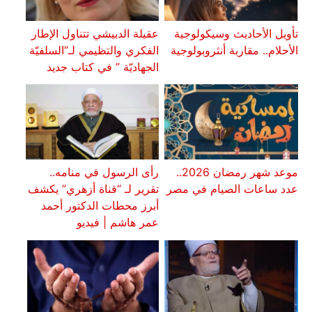
تأويل الأحاديث وسيكولوجية
عقيلة الدبيشي تتناول الإطار
الأحلام.. مقاربة أنثروبولوجية
الفكري والتظيمي لـ”السلفيّة
الجهاديّة ” في كتاب جديد
موعد شهر رمضان 2026..
رأى الرسول في منامه..
عدد ساعات الصيام في مصر
تقرير لـ “قناة أزهري” يكشف
أبرز محطات الدكتور أحمد
عمر هاشم | فيديو