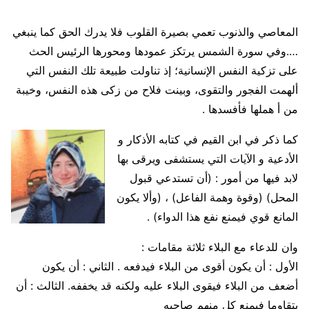
المعاصي والذنوب تعمي بصيرة القلوب فلا يدرك الحق كما ينبغي
….وفي سورة الشمس يرتكز عمودها ومحورها الرئيس الحث
على تزكية النفس الإنسانية؛ إذ تناولت طبيعة تلك النفس التي
ألهمت الفجور والتقوى، وبينت فلاح من زكى هذه النفس، وخيبة
من أ هملها فأفسدها .
كما ذكر في ابن القيم في كتابه الأذكار و
الأدعية و الآيات التي يستشفى ويرقى بها
لابد فيها من أمور : (أن تستدعي قبول
المحل) (وقوة وهمة الفاعل) ، (وألا يكون
المانع قوي فيمنع نفع هذا الدواء) .
وان للدعاء مع البلاء ثلاثة مقامات :
الأول : أن يكون أقوى من البلاء فيدفعه . الثاني : أن يكون
أضعف من البلاء فيقوى البلاء عليه ولكنه قد يخففه. الثالث : أن
يتقاوما فيمنع كل منهم صاحبه