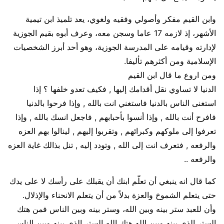
وابن القيم مفكر وأصولي وفقيه ولغوي، يعد تلميذ ابن تيمية
الأشهر، إذ لازمه 17 عاما وسجن معه، وعرف أبوه بقيم الجوزية
لإدارته وقيامه على المدرسة الجوزية، وهو أحد أبرز الشخصيات
الإسلامية ومن أكثرهم تأليفا.
ومن اروع ما قال ابن القيم
الدنيا لا تساوي نقل أقدامك إليها , فكيف تعدو خلفها ؟ إذا
استغنى الناس بالدنيا فاستغني انت بالله , وإذا فرحوا بالدنيا
فافرح أنت بالله , وإذا أنسوا بأحبابهم , فاجعل انسك بالله , وإذا
تعرفوا إلى ملوكهم وكبرائهم , وتقربوا إليهم , لينالوا بهم العزه
والرفعه , فتعرف انت إلى الله , وتودد إليه , تنل بذالك غاية العزه
والرفعه ..
كما قال انه ينبغي أن تعلّم ابنك أن يقبلك على رأسك لا على يدك
حتى يتعلم الشموخ والعزة بدلاً من أن يتعلم الانحناء والإذلال.
وأن للعبد ستر بينه وبين الله، وستر بينه وبين الناس فمن هتك
الستر الذي بينه وبين الله هتك الله الستر الذي بينه وبين الناس.