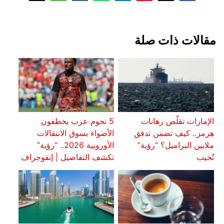
مقالات ذات صلة
الإمارات تقلّص رهانات
5 نجوم عرب يخطفون
هرمز.. كيف تضمن تدفق
الأضواء بسوق الانتقالات
ملايين البراميل؟ “رؤية”
الأوروبية 2026.. “رؤية”
تُجيب
تكشف التفاصيل | إنفوجراف