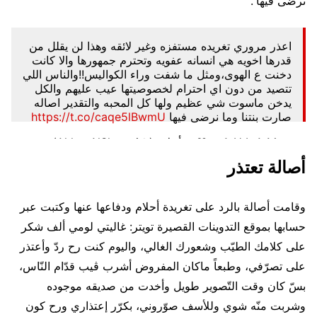
نرضى فيها”.
اعذر مروري تغريده مستفزه وغير لائقه وهذا لن يقلل من
قدرها اخويه هي انسانه عفويه وتحترم جمهورها والا كانت
دخنت ع الهوى،ومثل ما شفت وراء الكواليس!!والناس اللي
تتصيد من دون اي احترام لخصوصيتها عيب عليهم والكل
يدخن ماسوت شي عظيم ولها كل المحبه والتقدير اصاله
صارت بنتنا وما نرضى فيها
https://t.co/caqe5lBwmU
— A H L A M ~ ♥️ ~ أحلام (@AhlamAlShamsi)
January 29, 2023
أصالة تعتذر
وقامت أصالة بالرد على تغريدة أحلام ودفاعها عنها وكتبت عبر
حسابها بموقع التدوينات القصيرة تويتر: غاليتي لومي ألف شكر
على كلامك الطيّب وشعورك الغالي، واليوم كنت رح ردّ وأعتذر
على تصرّفي، وطبعاً ماكان المفروض أشرب ڤيب قدّام النّاس،
بسّ كان وقت التّصوير طويل وأخدت من صديقه موجوده
وشربت منّه شوي وللأسف صوّروني، بكرّر إعتذاري ورح كون