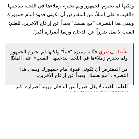
ولكنها لم تحترم الجمهور ولم تحترم زملاءها في اللجنة بتدخينها
«الڤيب» على الملأ، من المفترض أن تكوني قدوة أمام جمهورك
ويبقى هذا التصرف “مع نفسك” بعيداً عن إزعاج الآخرين. للعلم:
الڤيب لا يقل ضرراً عن الدخان وربما أضراره أكبر”.
#أصالة_نصري
فنّانة مميزة "فنياً" ولكنها لم تحترم الجمهور
ولم تحترم زملاءها في اللجنة بتدخينها «الڤيب» على الملأ!!
من المفترض أن تكوني قدوة أمام جمهورك ويبقى هذا
التصرف "مع نفسك" بعيداً عن إزعاج الآخرين.
للعلم: الڤيب لا يقل ضرراً عن الدخان وربما أضراره أكبر.
pic.twitter.com/xi5O00nt7I
— أحمد بن هشام المالكي (@AlmalkiTV1)
January 28,
2023