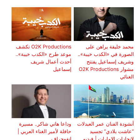
محمد خليفة يراهن على
O2K Productions تكشف
الصورة في «الكدب خيبة»..
موعد طرح «الكدب خيبة»..
وشريف إسماعيل يفتتح
أحدث أعمال شريف
مشوار O2K Productions
إسماعيل
الغنائي
أنشودة الفنان عمر العبدلات
وداعا هاني شاكر.. مسيرة
“عاشت بلادي” تجسيد
حافلة لأمير الغناء العربي |
لإنجازات الإمارات | فيديو
إنفوجراف