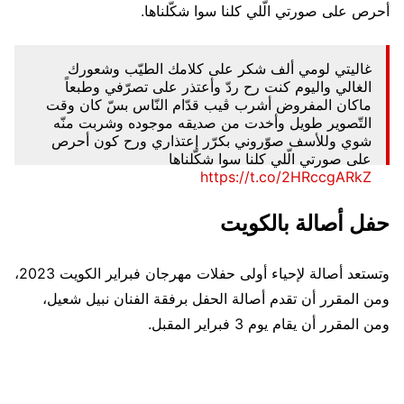
أحرص على صورتي الّلي كلنا سوا شكّلناها.
غاليتي لومي ألف شكر على كلامك الطيّب وشعورك
الغالي واليوم كنت رح ردّ وأعتذر على تصرّفي وطبعاً
ماكان المفروض أشرب ڤيب قدّام النّاس بسّ كان وقت
التّصوير طويل وأخدت من صديقه موجوده وشربت منّه
شوي وللأسف صوّروني بكرّر إعتذاري ورح كون أحرص
على صورتي الّلي كلنا سوا شكّلناها
https://t.co/2HRccgARkZ
January 29, 2023
— Assala (@AssalaOfficial)
حفل أصالة بالكويت
وتستعد أصالة لإحياء أولى حفلات مهرجان فبراير الكويت 2023،
ومن المقرر أن تقدم أصالة الحفل برفقة الفنان نبيل شعيل،
ومن المقرر أن يقام يوم 3 فبراير المقبل.