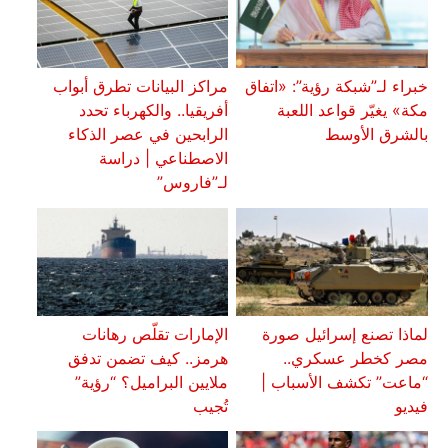
خبراء لـ”شبكة رؤية”: «اتفاق
مراكز البيانات تطرق أبواب
مكة» يغيّر قواعد اللعبة
أفريقيا.. والكهرباء تحدد
بالشرق الأوسط
الرابحين في عصر الذكاء
الاصطناعي | دراسة
لـ”فاروس”
لماذا تصنع إسرائيل صورة
الإمارات تقلّص رهانات
مصر كخطر عسكري..
هرمز.. كيف تضمن تدفق
“ماعت” تكشف الأسباب |
ملايين البراميل؟ “رؤية”
فيديو
تُجيب